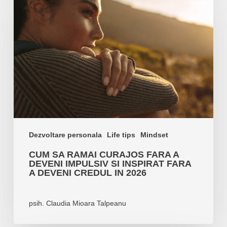
sa
ramai
curajos
fara
a
deveni
impulsiv
si
inspirat
fara
a
Dezvoltare personala
Life tips
Mindset
deveni
CUM SA RAMAI CURAJOS FARA A
credul
DEVENI IMPULSIV SI INSPIRAT FARA
in
A DEVENI CREDUL IN 2026
2026
psih. Claudia Mioara Talpeanu