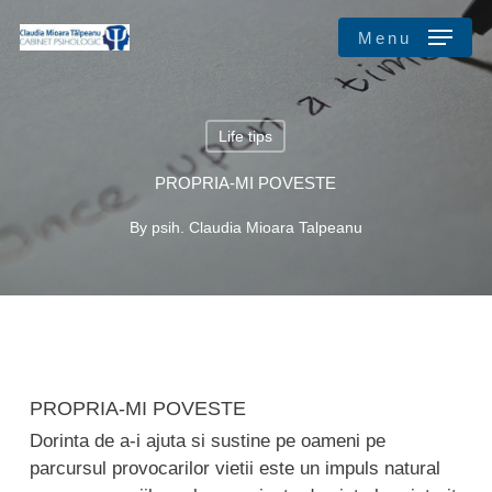
Skip
Menu
to
main
Close
content
Menu
Life tips
PROPRIA-MI POVESTE
By
psih. Claudia Mioara Talpeanu
PROPRIA-MI POVESTE
Dorinta de a-i ajuta si sustine pe oameni pe
parcursul provocarilor vietii este un impuls natural