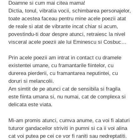
Doamne si cum mai citea mama!
Dictia, tonul, vibratia vocii, schimbarea personajelor,
toate acestea faceau pentru mine acele poezii atat
de reale si atat de vibrante incat chiar si acum,
povestindu-ti doar despre atunci, retraiesc la nivel
visceral acele poezii ale lui Eminescu si Cosbuc…
Prin acele poezii am intrat in contact cu dramele
existentei umane, cu framantarile fiintelor, cu
durerea pierderii, cu framantarea neputintei, cu
doruri si melancolii.
Am simtit de pe atunci cat de sensibila si fragila
este fiinta umana si, nu numai, cat de complexa si
delicata este viata.
Mi-am promis atunci, cumva anume, ca voi fi alaturi
tuturor gandaceilor striviti in pumni si ca ii voi alina
cat voi putea pe cei ce vor fi raniti sau nedreptatiti.