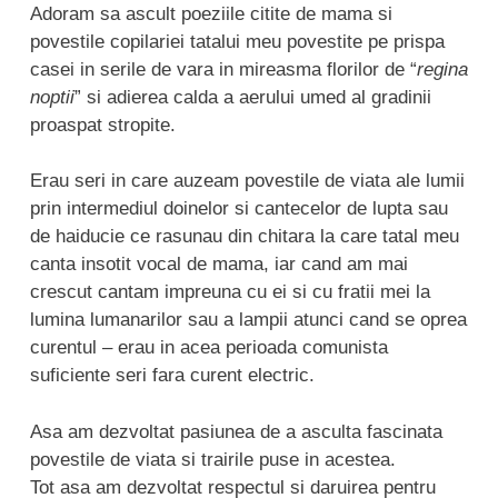
Adoram sa ascult poeziile citite de mama si
povestile copilariei tatalui meu povestite pe prispa
casei in serile de vara in mireasma florilor de “
regina
noptii
” si adierea calda a aerului umed al gradinii
proaspat stropite.
Erau seri in care auzeam povestile de viata ale lumii
prin intermediul doinelor si cantecelor de lupta sau
de haiducie ce rasunau din chitara la care tatal meu
canta insotit vocal de mama, iar cand am mai
crescut cantam impreuna cu ei si cu fratii mei la
lumina lumanarilor sau a lampii atunci cand se oprea
curentul – erau in acea perioada comunista
suficiente seri fara curent electric.
Asa am dezvoltat pasiunea de a asculta fascinata
povestile de viata si trairile puse in acestea.
Tot asa am dezvoltat respectul si daruirea pentru