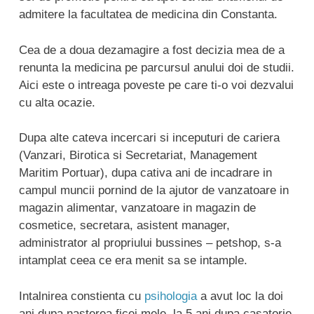
admitere la facultatea de medicina din Constanta.
Cea de a doua dezamagire a fost decizia mea de a
renunta la medicina pe parcursul anului doi de studii.
Aici este o intreaga poveste pe care ti-o voi dezvalui
cu alta ocazie.
Dupa alte cateva incercari si inceputuri de cariera
(Vanzari, Birotica si Secretariat, Management
Maritim Portuar), dupa cativa ani de incadrare in
campul muncii pornind de la ajutor de vanzatoare in
magazin alimentar, vanzatoare in magazin de
cosmetice, secretara, asistent manager,
administrator al propriului bussines – petshop, s-a
intamplat ceea ce era menit sa se intample.
Intalnirea constienta cu
psihologia
a avut loc la doi
ani dupa nasterea ficei mele, la 5 ani dupa casatorie