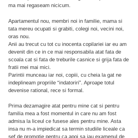
ma mai regaseam nicicum.
Apartamentul nou, membri noi in familie, mama si
tata mereu ocupati si grabiti, colegi noi, vecini noi,
oras nou.
Anii au trecut cu tot cu inocenta copilariei iar eu am
devenit din ce in ce mai responsabila atat fata de
scoala cat si fata de treburile casnice si grija fata de
fratii mei mai mici.
Parintii munceau iar noi, copiii, cu cheia la gat ne
indeplineam propriile “indatoriri”. Aproape totul
devenise rational, rece si formal.
Prima dezamagire atat pentru mine cat si pentru
familia mea a fost momentul in care nu am fost
admisa la liceul ce fusese ales pentru mine. Asta
insa nu m-a impiedicat sa termin studiile liceale ca
sef de promotie pentru ca apoi sa iau examenul de