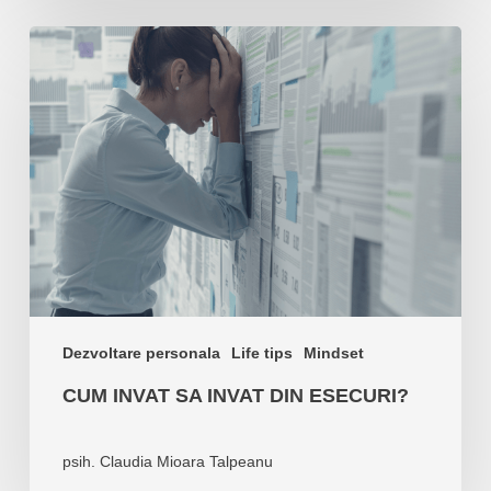
Cum
invat
sa
invat
din
esecuri?
Dezvoltare personala
Life tips
Mindset
CUM INVAT SA INVAT DIN ESECURI?
psih. Claudia Mioara Talpeanu