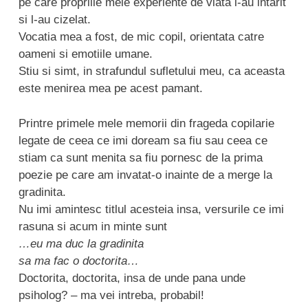
pe care propriile mele experiente de viata l-au intarit
si l-au cizelat.
Vocatia mea a fost, de mic copil, orientata catre
oameni si emotiile umane.
Stiu si simt, in strafundul sufletului meu, ca aceasta
este menirea mea pe acest pamant.
Printre primele mele memorii din frageda copilarie
legate de ceea ce imi doream sa fiu sau ceea ce
stiam ca sunt menita sa fiu pornesc de la prima
poezie pe care am invatat-o inainte de a merge la
gradinita.
Nu imi amintesc titlul acesteia insa, versurile ce imi
rasuna si acum in minte sunt
…eu ma duc la gradinita
sa ma fac o doctorita…
Doctorita, doctorita, insa de unde pana unde
psiholog? – ma vei intreba, probabil!