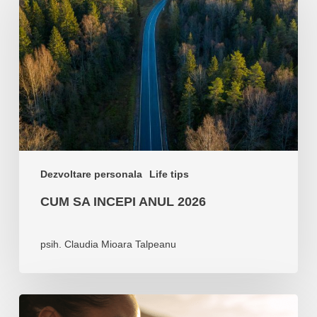
incepi
anul
2026
Dezvoltare personala
Life tips
CUM SA INCEPI ANUL 2026
psih. Claudia Mioara Talpeanu
Cum