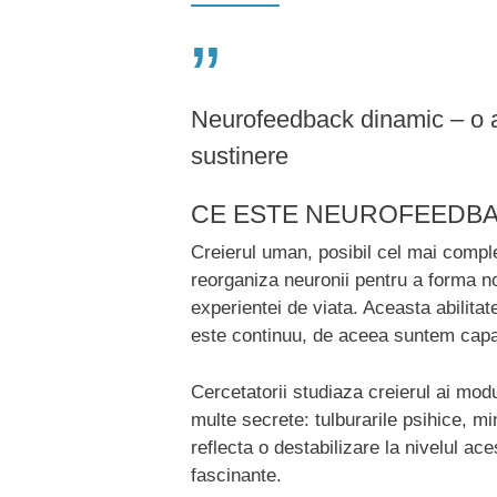
”
Neurofeedback dinamic – o a
sustinere
CE ESTE NEUROFEEDB
Creierul uman, posibil cel mai comple
reorganiza neuronii pentru a forma no
experientei de viata. Aceasta abilita
este continuu, de aceea suntem capabi
Cercetatorii studiaza creierul ai mod
multe secrete: tulburarile psihice, m
reflecta o destabilizare la nivelul ac
fascinante.