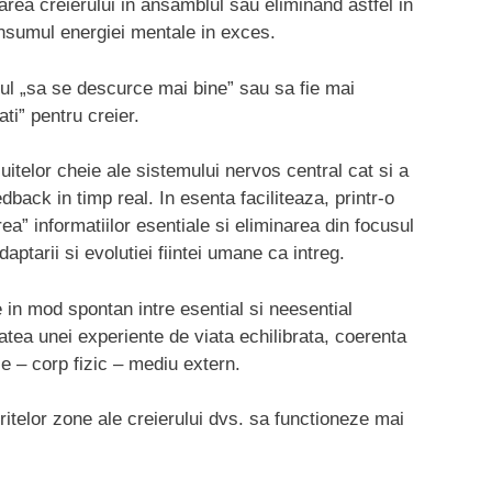
area creierului in ansamblul sau eliminand astfel in
nsumul energiei mentale in exces.
rul „sa se descurce mai bine” sau sa fie mai
ti” pentru creier.
uitelor cheie ale sistemului nervos central cat si a
back in timp real. In esenta faciliteaza, printr-o
a” informatiilor esentiale si eliminarea din focusul
daptarii si evolutiei fiintei umane ca intreg.
 in mod spontan intre esential si neesential
ea unei experiente de viata echilibrata, coerenta
ie – corp fizic – mediu extern.
itelor zone ale creierului dvs. sa functioneze mai