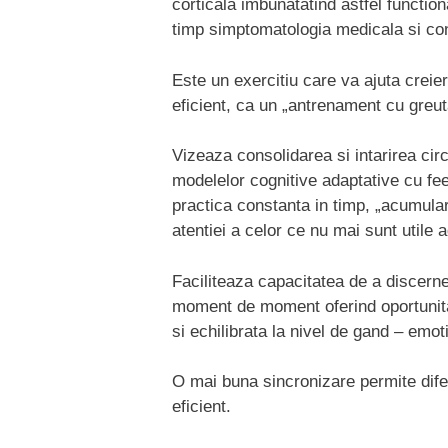
corticala imbunatatind astfel function
timp simptomatologia medicala si co
Este un exercitiu care va ajuta creie
eficient, ca un „antrenament cu greuta
Vizeaza consolidarea si intarirea circ
modelelor cognitive adaptative cu feed
practica constanta in timp, „acumulare
atentiei a celor ce nu mai sunt utile a
Faciliteaza capacitatea de a discerne
moment de moment oferind oportunitat
si echilibrata la nivel de gand – emot
O mai buna sincronizare permite difer
eficient.