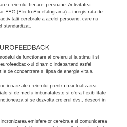
re creierului fiecarei persoane. Activitatea
 iar EEG (ElectroEncefalograma) – inregistrata de
activitatii cerebrale a acelei persoane, care nu
l standardizat.
EUROFEEDBACK
delul de functionare al creierului la stimulii si
 neurofeedback-ul dinamic indepartand astfel
tile de concentrare si lipsa de energie vitala.
nctionare ale creierului prentru reactualizarea
ale si de mediu imbunatateste si ofera flexibilitate
nctioneaza si se dezvolta creierul dvs., deseori in
incronizarea emisferelor cerebrale si comunicarea