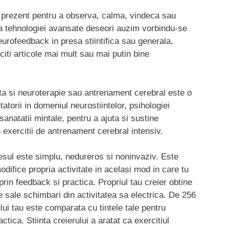
n prezent pentru a observa, calma, vindeca sau
era tehnologiei avansate deseori auzim vorbindu-se
rofeedback in presa stiintifica sau generala,
citi articole mai mult sau mai putin bine
a si neuroterapie sau antrenament cerebral este o
atorii in domeniul neurostiintelor, psihologiei
 sanatatii mintale, pentru a ajuta si sustine
in exercitii de antrenament cerebral intensiv.
sul este simplu, nedureros si noninvaziv. Este
odifice propria activitate in acelasi mod in care tu
i prin feedback si practica. Propriul tau creier obtine
e sale schimbari din activitatea sa electrica. De 256
lui tau este comparata cu tintele tale pentru
tica. Stiinta creierului a aratat ca exercitiul