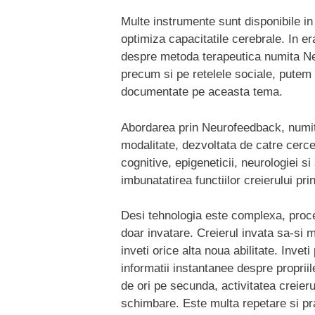
Multe instrumente sunt disponibile i
optimiza capacitatile cerebrale. In 
despre metoda terapeutica numita Neu
precum si pe retelele sociale, putem 
documentate pe aceasta tema.
Abordarea prin Neurofeedback, numit
modalitate, dezvoltata de catre cercet
cognitive, epigeneticii, neurologiei si
imbunatatirea functiilor creierului pr
Desi tehnologia este complexa, proce
doar invatare. Creierul invata sa-si m
inveti orice alta noua abilitate. Invet
informatii instantanee despre propriil
de ori pe secunda, activitatea creieru
schimbare. Este multa repetare si prac