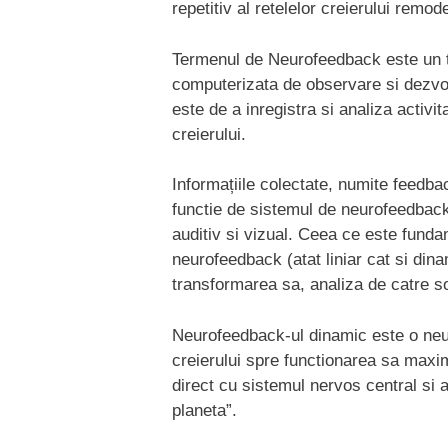
repetitiv al retelelor creierului remod
Termenul de Neurofeedback este un
computerizata de observare si dezvolt
este de a inregistra si analiza activ
creierului.
Informațiile colectate, numite feedback
functie de sistemul de neurofeedback 
auditiv si vizual. Ceea ce este fund
neurofeedback (atat liniar cat si din
transformarea sa, analiza de catre so
Neurofeedback-ul dinamic este o neu
creierului spre functionarea sa max
direct cu sistemul nervos central si 
planeta”.