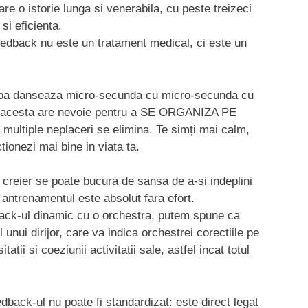
e o istorie lunga si venerabila, cu peste treizeci
si eficienta.
edback nu este un tratament medical, ci este un
raba danseaza micro-secunda cu micro-secunda cu
are acesta are nevoie pentru a SE ORGANIZA PE
 multiple neplaceri se elimina. Te simți mai calm,
ctionezi mai bine in viata ta.
 creier se poate bucura de sansa de a-si indeplini
 antrenamentul este absolut fara efort.
k-ul dinamic cu o orchestra, putem spune ca
unui dirijor, care va indica orchestrei corectiile pe
tatii si coeziunii activitatii sale, astfel incat totul
dback-ul nu poate fi standardizat: este direct legat