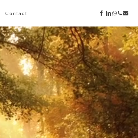
facebook
linkedin
whatsap
phone
email
Contact