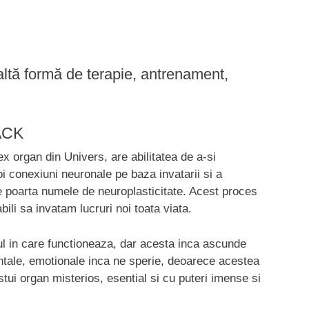
ltă formă de terapie, antrenament,
ACK
x organ din Univers, are abilitatea de a-si
i conexiuni neuronale pe baza invatarii si a
te poarta numele de neuroplasticitate. Acest proces
li sa invatam lucruri noi toata viata.
ul in care functioneaza, dar acesta inca ascunde
intale, emotionale inca ne sperie, deoarece acestea
estui organ misterios, esential si cu puteri imense si