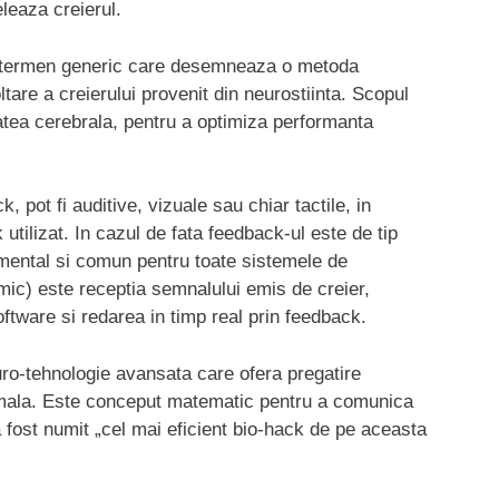
eleaza creierul.
 termen generic care desemneaza o metoda
are a creierului provenit din neurostiinta. Scopul
itatea cerebrala, pentru a optimiza performanta
, pot fi auditive, vizuale sau chiar tactile, in
utilizat. In cazul de fata feedback-ul este de tip
amental si comun pentru toate sistemele de
amic) este receptia semnalului emis de creier,
ftware si redarea in timp real prin feedback.
ro-tehnologie avansata care ofera pregatire
imala. Este conceput matematic pentru a comunica
a fost numit „cel mai eficient bio-hack de pe aceasta