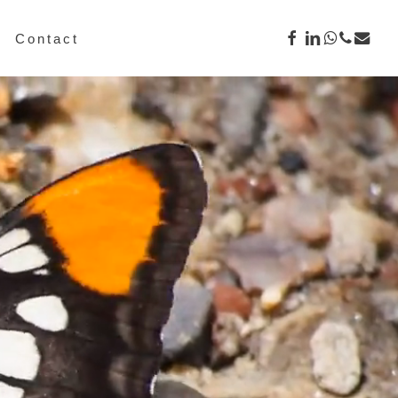
facebook
linkedin
whatsap
phone
email
Contact