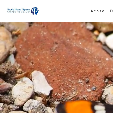
Skip
to
Acasa
D
main
content