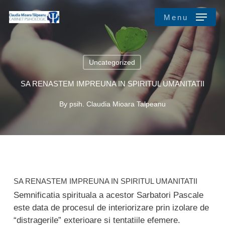
Skip
Menu
to
main
Close
content
Menu
Uncategorized
SA RENASTEM IMPREUNA IN SPIRITUL UMANITATII
By
psih. Claudia Mioara Talpeanu
SA RENASTEM IMPREUNA IN SPIRITUL UMANITATII
Semnificatia spirituala a acestor Sarbatori Pascale
este data de procesul de interiorizare prin izolare de
“distragerile” exterioare si tentatiile efemere.