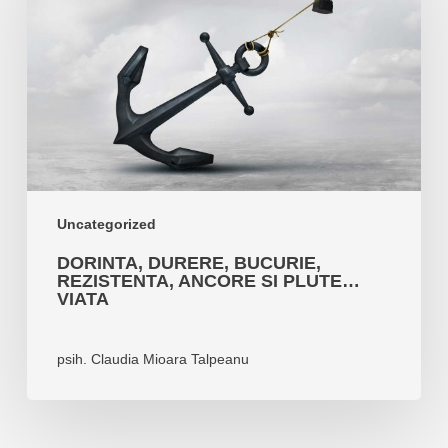
rezistenta,
ancore
si
plute…
Viata
Uncategorized
DORINTA, DURERE, BUCURIE,
REZISTENTA, ANCORE SI PLUTE…
VIATA
psih. Claudia Mioara Talpeanu