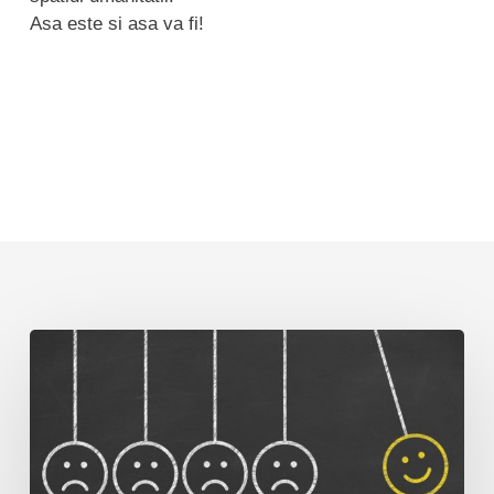
Asa este si asa va fi!
Gândirea
negativă
și
Tulburarea
Obsesiv
Compulsiva