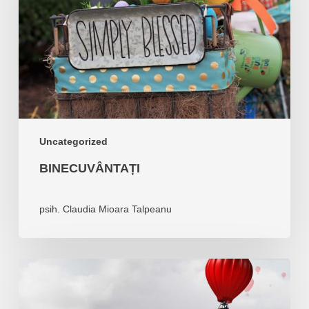
Uncategorized
BINECUVÂNTAȚI
psih. Claudia Mioara Talpeanu
Dorinta,
durere,
bucurie,