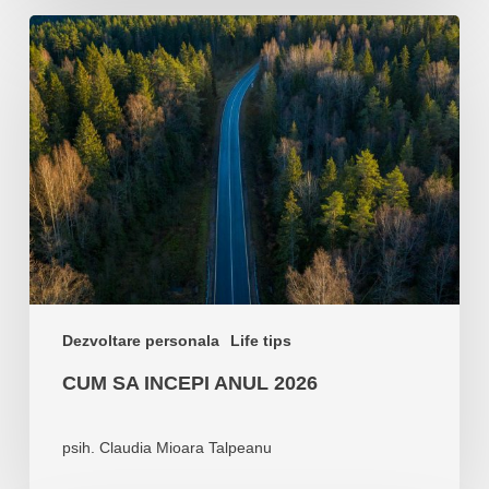
Cum
sa
incepi
anul
2026
Dezvoltare personala
Life tips
CUM SA INCEPI ANUL 2026
psih. Claudia Mioara Talpeanu