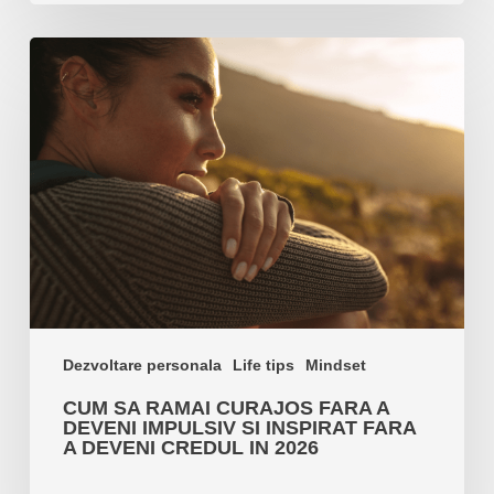
Cum
sa
ramai
curajos
fara
a
deveni
impulsiv
si
inspirat
fara
a
Dezvoltare personala
Life tips
Mindset
deveni
CUM SA RAMAI CURAJOS FARA A
credul
DEVENI IMPULSIV SI INSPIRAT FARA
in
A DEVENI CREDUL IN 2026
2026