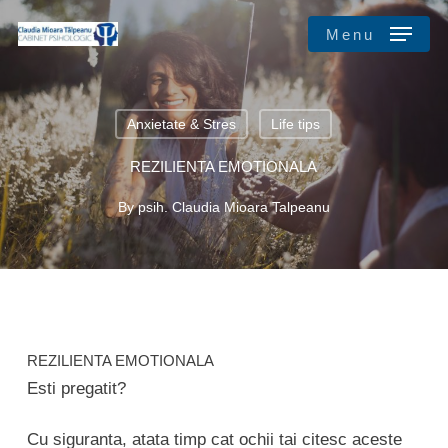
Skip
Menu
to
main
Close
content
Menu
Anxietate & Stres
Life tips
REZILIENTA EMOTIONALA
By
psih. Claudia Mioara Talpeanu
REZILIENTA EMOTIONALA
Esti pregatit?
Cu siguranta, atata timp cat ochii tai citesc aceste