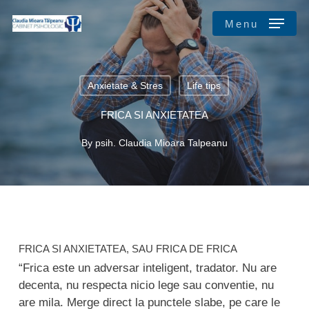
Skip
Menu
to
main
Close
content
Menu
Anxietate & Stres
Life tips
FRICA SI ANXIETATEA
By
psih. Claudia Mioara Talpeanu
FRICA SI ANXIETATEA, SAU FRICA DE FRICA
“Frica este un adversar inteligent, tradator. Nu are
decenta, nu respecta nicio lege sau conventie, nu
are mila. Merge direct la punctele slabe, pe care le