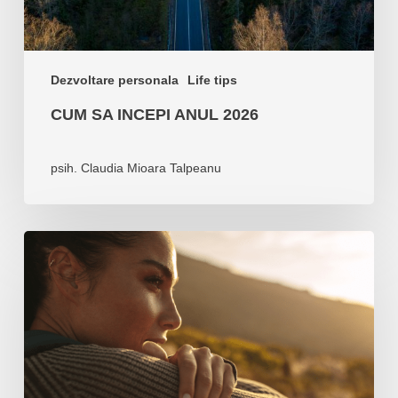
Dezvoltare personala
Life tips
CUM SA INCEPI ANUL 2026
psih. Claudia Mioara Talpeanu
Cum
sa
ramai
curajos
fara
a
deveni
impulsiv