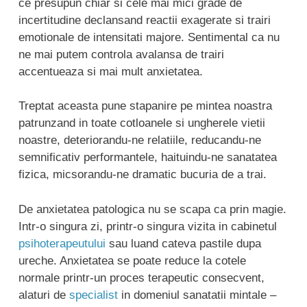
ce presupun chiar si cele mai mici grade de
incertitudine declansand reactii exagerate si trairi
emotionale de intensitati majore. Sentimental ca nu
ne mai putem controla avalansa de trairi
accentueaza si mai mult anxietatea.
Treptat aceasta pune stapanire pe mintea noastra
patrunzand in toate cotloanele si ungherele vietii
noastre, deteriorandu-ne relatiile, reducandu-ne
semnificativ performantele, haituindu-ne sanatatea
fizica, micsorandu-ne dramatic bucuria de a trai.
De anxietatea patologica nu se scapa ca prin magie.
Intr-o singura zi, printr-o singura vizita in cabinetul
psihoterapeutului
sau luand cateva pastile dupa
ureche. Anxietatea se poate reduce la cotele
normale printr-un proces terapeutic consecvent,
alaturi de
specialist
in domeniul sanatatii mintale –