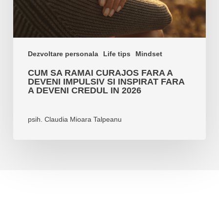
si
inspirat
fara
a
Dezvoltare personala
Life tips
Mindset
deveni
CUM SA RAMAI CURAJOS FARA A
credul
DEVENI IMPULSIV SI INSPIRAT FARA
in
A DEVENI CREDUL IN 2026
2026
psih. Claudia Mioara Talpeanu