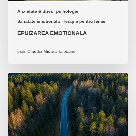
Anxietate & Stres
psihologie
Sanatate emotionala
Terapie pentru femei
EPUIZAREA EMOTIONALA
psih. Claudia Mioara Talpeanu
Cum
sa
incepi
anul
2026