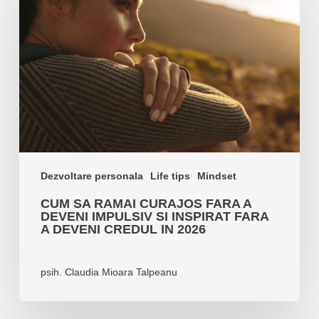
ramai
curajos
fara
a
deveni
impulsiv
si
inspirat
fara
a
Dezvoltare personala
Life tips
Mindset
deveni
CUM SA RAMAI CURAJOS FARA A
credul
DEVENI IMPULSIV SI INSPIRAT FARA
in
A DEVENI CREDUL IN 2026
2026
psih. Claudia Mioara Talpeanu