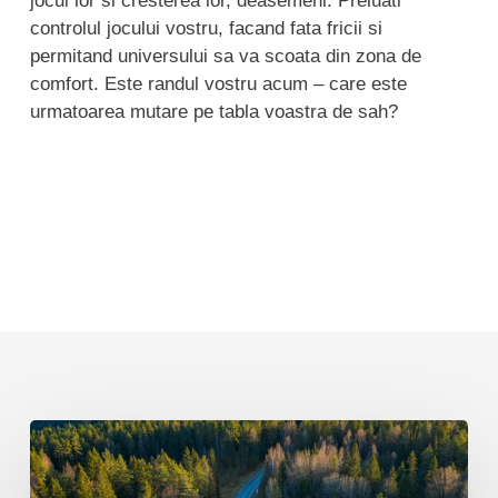
jocul lor si cresterea lor, deasemeni. Preluati
controlul jocului vostru, facand fata fricii si
permitand universului sa va scoata din zona de
comfort. Este randul vostru acum – care este
urmatoarea mutare pe tabla voastra de sah?
Cum
sa
incepi