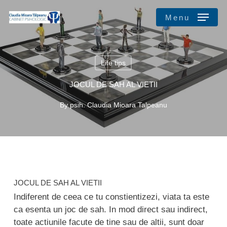
Skip
Menu
to
main
Close
content
Menu
Life tips
JOCUL DE SAH AL VIETII
By
psih. Claudia Mioara Talpeanu
JOCUL DE SAH AL VIETII
Indiferent de ceea ce tu constientizezi, viata ta este
ca esenta un joc de sah. In mod direct sau indirect,
toate actiunile facute de tine sau de altii, sunt doar