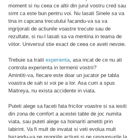
moment si nu ceea ce altii din jurul vostru cred sau
simt ca este bun pentru voi. Nu lasati Sinele sa va
tina in capcana trecutului facandu-va sa va
ingrijorati de actiunile voastre trecute sau de
rezultate, si nu-l lasati sa va mentina in teama de
viitor. Universul stie exact de ceea ce aveti nevoie.
Trebuie sa traiti
experienta
, asa incat de ce nu ati
controla experienta in termenii vostrii?
Amintiti-va, fiecare este doar un jucator pe tabla
voastra de sah si voi pe a lor. Asa cum a spus
Maitreya, nu exista accidente in viata.
Puteti alege sa faceti fata fricilor voastre si sa iesiti
din zona de comfort a acestei table de joc numita
viata, sau puteti alege sa hoinariti ametiti prin
labirint. Va fi mult de invatat si veti evolua mult
bazandu-va pe propriile actiuni si pe raspunsurile la