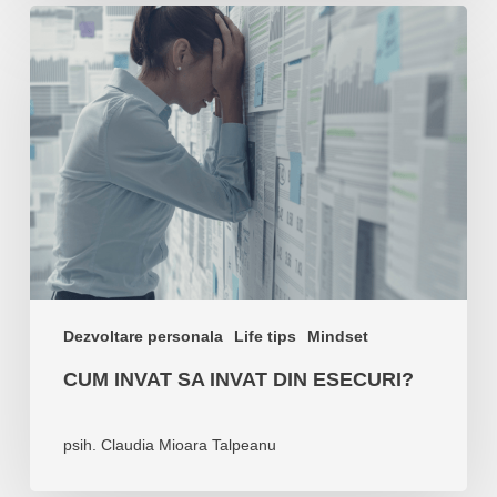
Cum
invat
sa
invat
din
esecuri?
Dezvoltare personala
Life tips
Mindset
CUM INVAT SA INVAT DIN ESECURI?
psih. Claudia Mioara Talpeanu