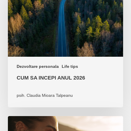
anul
2026
Dezvoltare personala
Life tips
CUM SA INCEPI ANUL 2026
psih. Claudia Mioara Talpeanu
Cum
sa