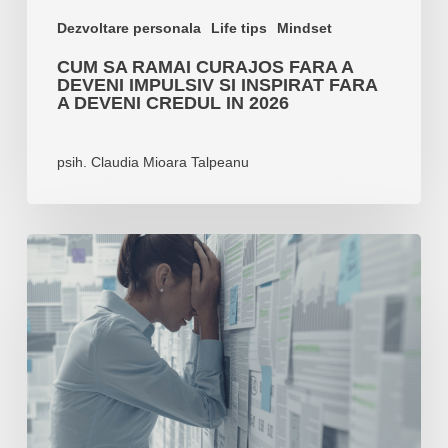
a
Dezvoltare personala
Life tips
Mindset
deveni
CUM SA RAMAI CURAJOS FARA A
credul
DEVENI IMPULSIV SI INSPIRAT FARA
in
A DEVENI CREDUL IN 2026
2026
psih. Claudia Mioara Talpeanu
Cum
invat
sa
invat
din
esecuri?