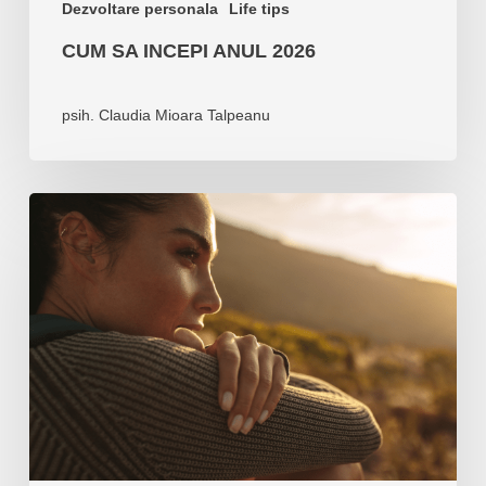
Dezvoltare personala
Life tips
CUM SA INCEPI ANUL 2026
psih. Claudia Mioara Talpeanu
Cum
sa
ramai
curajos
fara
a
deveni
impulsiv
si
inspirat
fara