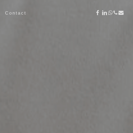
facebook
linkedin
whatsap
phone
email
Contact