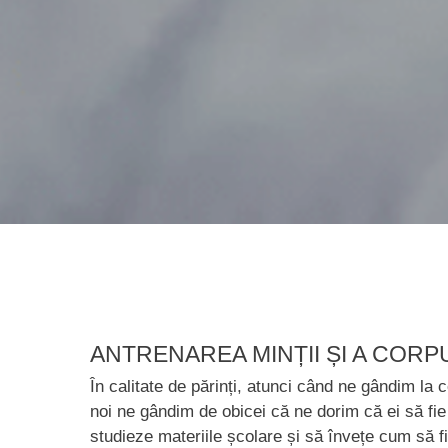
ANTRENAREA MINȚII ȘI A COR
În calitate de părinți, atunci când ne gândim la co
noi ne gândim de obicei că ne dorim că ei să fie f
studieze materiile școlare și să învețe cum să f