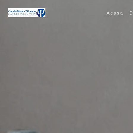
Skip
to
Acasa
D
main
content