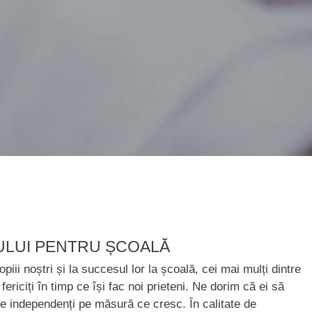
PULUI PENTRU ȘCOALĂ
piii noștri și la succesul lor la școală, cei mai mulți dintre
ericiți în timp ce își fac noi prieteni. Ne dorim că ei să
ie independenți pe măsură ce cresc. În calitate de