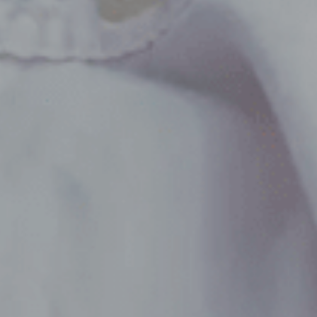
By
psih. Claudia Mioara Talpeanu